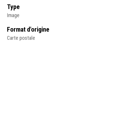
Type
Image
Format d'origine
Carte postale
Lieu
Musée de l'histoire vivante, Montreuil
Résumé
Mauresque en promenade, n° 63, J. Geiser, début du
20e siècle, carte postale, Montreuil, Musée de l'histoire
vivante, © Musée de l'histoire vivante.
Médias
http://humanum.msh-iea.univ-
nantes.prive/numerisation/MUSEA/7_Femmes_o