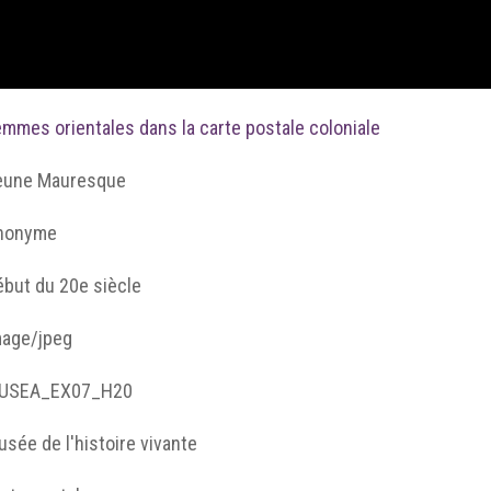
mmes orientales dans la carte postale coloniale
eune Mauresque
nonyme
ébut du 20e siècle
mage/jpeg
USEA_EX07_H20
sée de l'histoire vivante