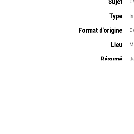
Sujet
Ca
Type
I
Format d'origine
Ca
Lieu
Mu
Résumé
Je
© 
Médias