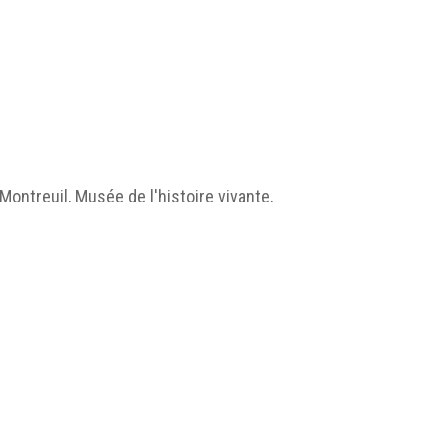
ontreuil, Musée de l'histoire vivante,
s/jpg/MUSEA_EX07_H20_001.jpg