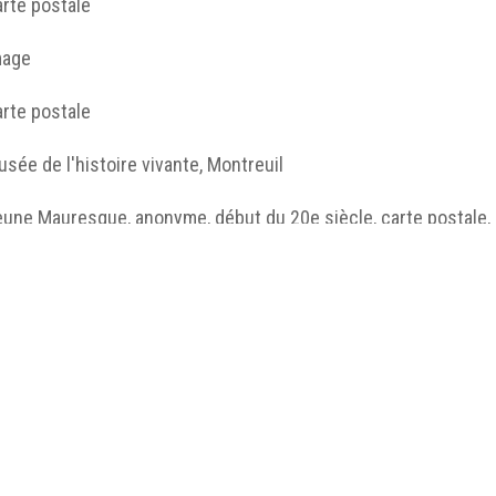
rte postale
mage
rte postale
sée de l'histoire vivante, Montreuil
une Mauresque, anonyme, début du 20e siècle, carte postale, M
Musée de l'histoire vivante.
http://humanum.msh-iea.univ-
nantes.prive/numerisation/MUSEA/7_Femmes_orientale