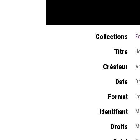
Collections
Fe
Titre
J
Créateur
A
Date
D
Format
i
Identifiant
M
Droits
Mu