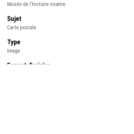
Musée de l'histoire vivante
Sujet
Carte postale
Type
Image
Format d'origine
Carte postale
Lieu
Musée de l'histoire vivante, Montreuil
Résumé
Mauresque (costume riche), Algérie n° 396, Collection
Idéale P.S, anonyme, début du 20e siècle, carte postale,