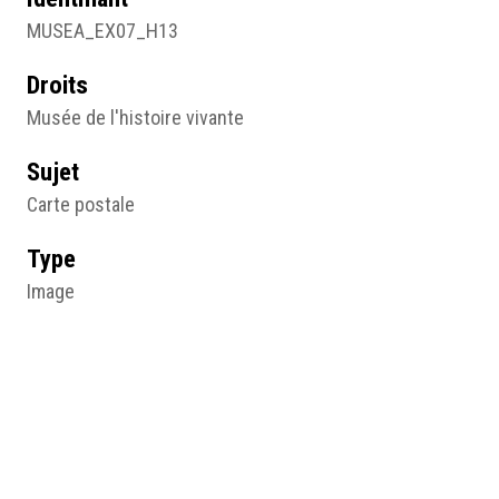
MUSEA_EX07_H13
Droits
Musée de l'histoire vivante
Sujet
Carte postale
Type
Image
Format d'origine
Carte postale
Lieu
Musée de l'histoire vivante, Montreuil