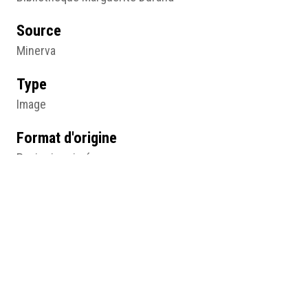
Source
Minerva
Type
Image
Format d'origine
Papier imprimé
Lieu
Bibliothèque Marguerite Durand, Paris
Résumé
« Les femmes qui portèrent la culotte », Minerva,
anonyme, janvier 1936, papier imprimé, Paris,
Bibliothèque Marguerite Durand, © BMD.