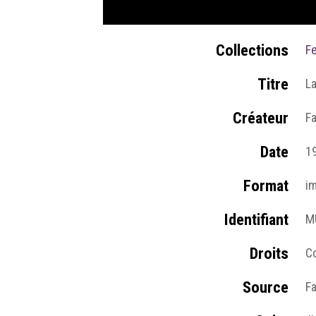
Collections
F
Titre
La
Créateur
Fa
Date
1
Format
i
Identifiant
M
Droits
Co
Source
Fa