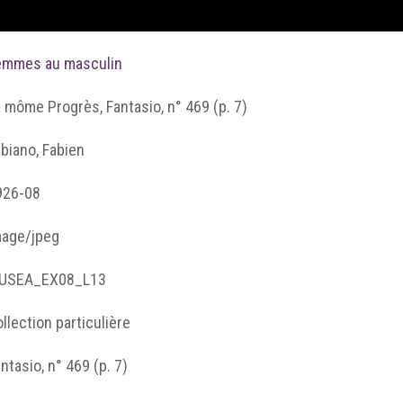
emmes au masculin
 môme Progrès, Fantasio, n° 469 (p. 7)
biano, Fabien
926-08
mage/jpeg
USEA_EX08_L13
llection particulière
ntasio, n° 469 (p. 7)