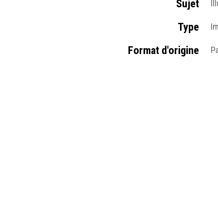
Sujet
Il
Type
I
Format d'origine
P
Résumé
La
pa
Pages du site
M
M
Médias