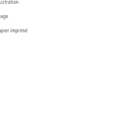
lustration
mage
apier imprimé
 môme Progrès, Fantasio, n° 469 (p. 7), Fabien Fabiano, août 1
rticulière.
odernising
asculine women
http://humanum.msh-iea.univ-
nantes.prive/numerisation/MUSEA/8_Femmes_Masculin