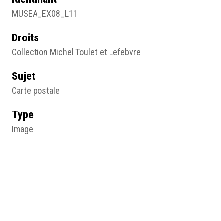
MUSEA_EX08_L11
Droits
Collection Michel Toulet et Lefebvre
Sujet
Carte postale
Type
Image
Format d'origine
Carte postale
Résumé
Juliette Caron, née en 1882, charpentière, éditée par M.
Chaumont, libraire à Montluçon, anonyme, 20e siècle,