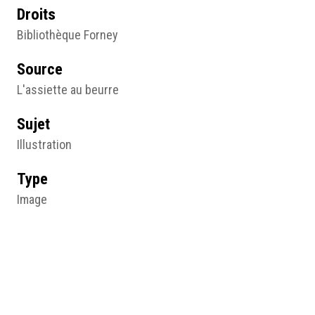
Droits
Bibliothèque Forney
Source
L'assiette au beurre
Sujet
Illustration
Type
Image
Format d'origine
31,5 X 23,5 cm
Lieu
Bibliothèque Forney, Paris