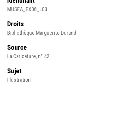
Identifiant
MUSEA_EX08_L03
Droits
Bibliothèque Marguerite Durand
Source
La Caricature, n° 42
Sujet
Illustration
Type
Image
Format d'origine
Papier imprimé