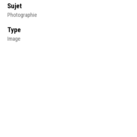
Sujet
Photographie
Type
Image
Format d'origine
Photographie noir et blanc
Résumé
Portrait de Jane Dieulafoy, chez elle, rue Chardin à
Passy, anonyme, vers 1900, photographie noir et blanc,
© Hachette.
Pages du site
Getting around
Masculine women