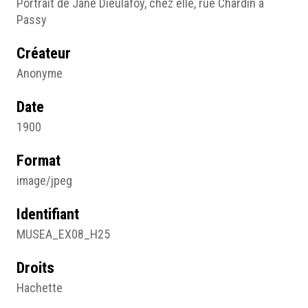
Portrait de Jane Dieulafoy, chez elle, rue Chardin à
Passy
Créateur
Anonyme
Date
1900
Format
image/jpeg
Identifiant
MUSEA_EX08_H25
Droits
Hachette