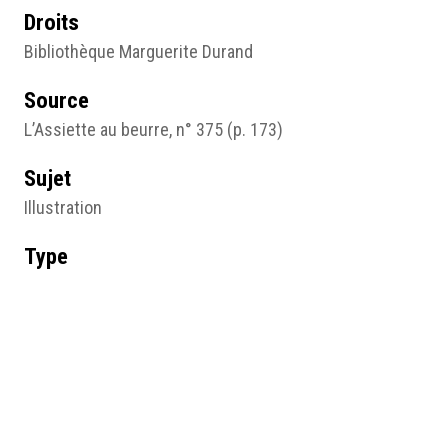
Droits
Bibliothèque Marguerite Durand
Source
L’Assiette au beurre, n° 375 (p. 173)
Sujet
Illustration
Type
Image
Format d'origine
Papier imprimé
Lieu
Bibliothèque Marguerite Durand, Paris