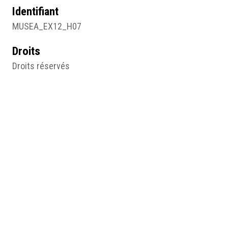
Identifiant
MUSEA_EX12_H07
Droits
Droits réservés
Sujet
Photographie
Type
Image
Format d'origine
Photographie noir et blanc
Résumé
Marcelle Devaud et Irène de Lipkowski, anonyme, 20e