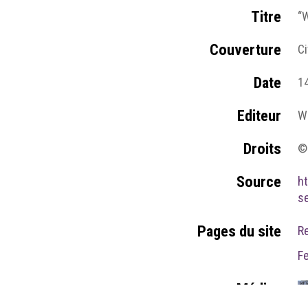
Titre
“W
Couverture
Ci
Date
1
Editeur
W
Droits
©
Source
h
s
Pages du site
R
F
Médias