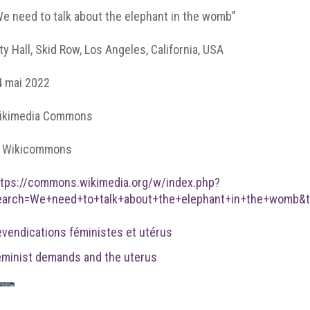
e need to talk about the elephant in the womb”
ty Hall, Skid Row, Los Angeles, California, USA
4 mai 2022
ikimedia Commons
 Wikicommons
ttps://commons.wikimedia.org/w/index.php?
earch=We+need+to+talk+about+the+elephant+in+the+womb&ti
evendications féministes et utérus
eminist demands and the uterus
figure5 - notice8.jpg