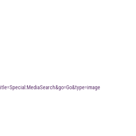
tle=Special:MediaSearch&go=Go&type=image