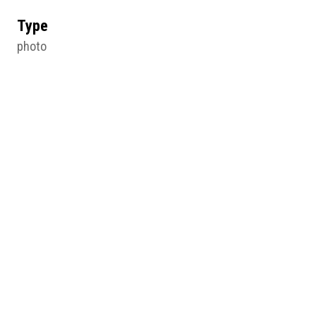
Type
photo
Pages du site
Violenter les utérus
Violence against the uterus
Médias
figure 1 - notice7.jpg