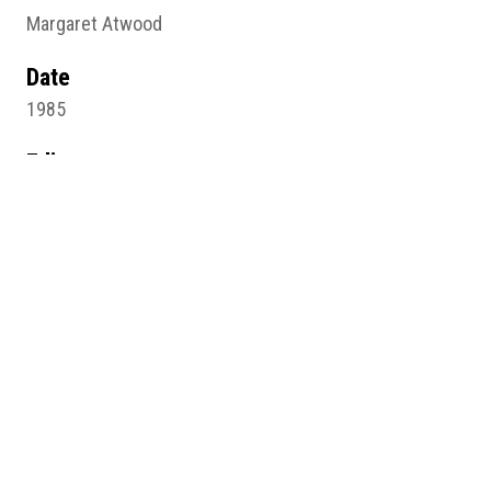
Margaret Atwood
Date
1985
Editeur
Robert Laffont
Source
Margaret Atwood, La servante écarlate, trad. Sylviane
Rué, Paris, R. Laffont, 2017 (1985), p. 230.
Pages du site
Sacraliser l’organe
Médias
Figure5 notice 5.png