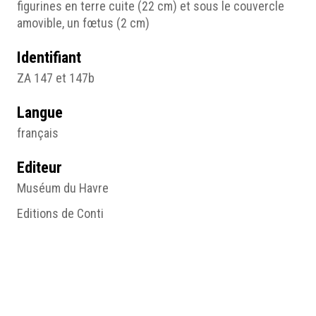
figurines en terre cuite (22 cm) et sous le couvercle
amovible, un fœtus (2 cm)
Identifiant
ZA 147 et 147b
Langue
français
Editeur
Muséum du Havre
Editions de Conti
Droits
Stiftung Nereus, Lugano, en prêt au Martin von Wagner
Museum de l'Université de Würzburg / Peter
Neckermann