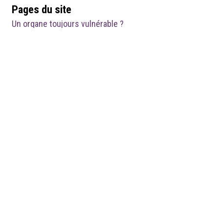
Pages du site
Un organe toujours vulnérable ?
An organ that is still vulnerable even today?
Médias
Figure 4 notice 3.png