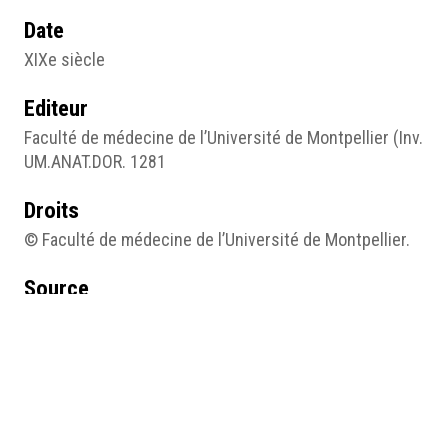
Date
XIXe siècle
Editeur
Faculté de médecine de l’Université de Montpellier (Inv.
UM.ANAT.DOR. 1281
Droits
© Faculté de médecine de l’Université de Montpellier.
Source
Inv. UM.ANAT.DOR. 1281
https://journals.openedition.org/aes/4305
Pages du site
Expositions