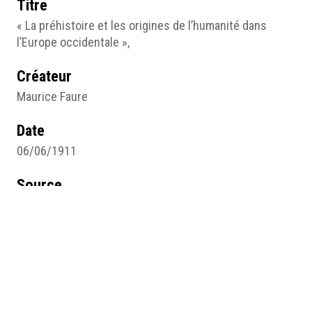
Titre
« La préhistoire et les origines de l’humanité dans
l’Europe occidentale »,
Créateur
Maurice Faure
Date
06/06/1911
Source
Gazette des hôpitaux civils et militaires, 06/06/1911,
no 64, p. 988-989.
Pages du site
Arts et sciences : Illustratrices
Médias