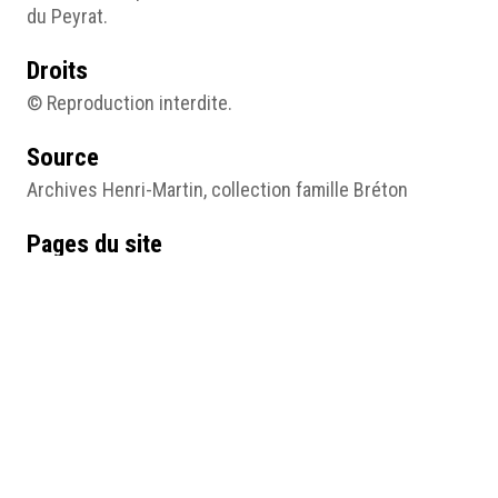
du Peyrat.
Droits
© Reproduction interdite.
Source
Archives Henri-Martin, collection famille Bréton
Pages du site
Dans l’ombre des hommes : Femmes, sœurs et filles
de…
Médias
Notice 3 figure 4.jpg