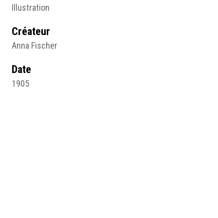
Illustration
Créateur
Anna Fischer
Date
1905
Editeur
Paris, E. Posselt
Identifiant
Anna Fischer, La femme, médecin du foyer, Paris, E.
Posselt, 1905, p. 282.
Pages du site
Savoirs « féminins » du corps et de la santé