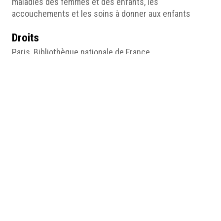
maladies des femmes et des enfants, les
accouchements et les soins à donner aux enfants
Droits
Paris, Bibliothèque nationale de France
Créateur
Anna Fischer
Date
1905
Editeur
Paris, E. Posselt
Pages du site
Savoirs « féminins » du corps et de la santé