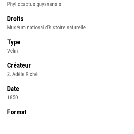
Phyllocactus guyanensis
Droits
Muséum national d’histoire naturelle
Type
Vélin
Créateur
2. Adèle Riché
Date
1850
Format
46,0 x 33,0 cm