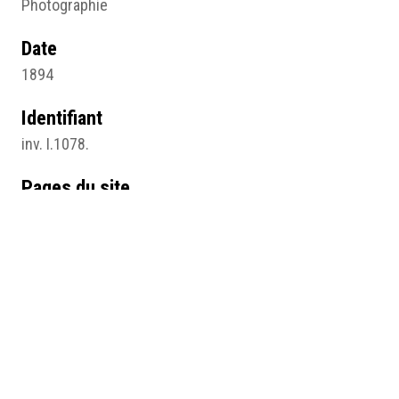
Photographie
Date
1894
Identifiant
inv. I.1078.
Pages du site
Musée virtuel sur l'histoire des femmes et du genre
Amatrices en sciences (XIXe-XXe siècles)
Savoir-faire professionnels et pratiques des sciences
en amatrices
Médias
Fig. 6.jpg