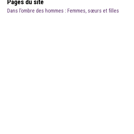
Pages du site
Dans l’ombre des hommes : Femmes, sœurs et filles
de…
Médias
Notice 3-fig.1.png