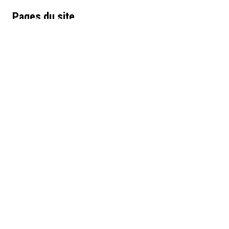
Pages du site
Les femmes dans les sociétés savantes
Médias
Notice 2-Fig.3.jpg