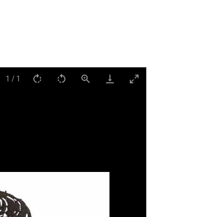
1
/
1