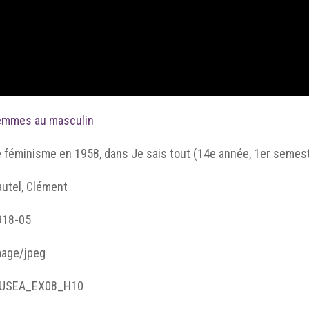
emmes au masculin
 féminisme en 1958, dans Je sais tout (14e année, 1er semes
autel, Clément
918-05
mage/jpeg
USEA_EX08_H10