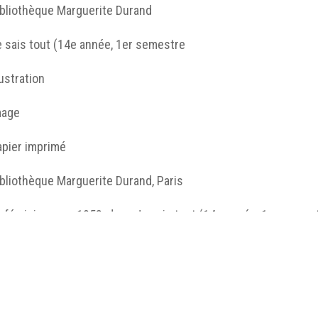
ibliothèque Marguerite Durand
 sais tout (14e année, 1er semestre
lustration
mage
apier imprimé
bliothèque Marguerite Durand, Paris
 féminisme en 1958, dans Je sais tout (14e année, 1er semest
primé, Paris, Bibliothèque Marguerite Durand, © BMD.
eversing gender roles
http://humanum.msh-iea.univ-
nantes.prive/numerisation/MUSEA/8_Femmes_Masculin