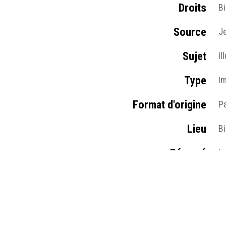
Droits
B
Source
Je
Sujet
Il
Type
I
Format d'origine
P
Lieu
Bi
Résumé
Le
im
Pages du site
R
Médias