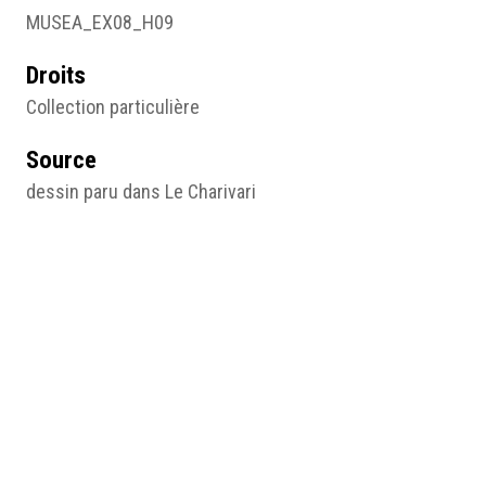
MUSEA_EX08_H09
Droits
Collection particulière
Source
dessin paru dans Le Charivari
Sujet
Illustration
Type
Image
Format d'origine
Papier imprimé