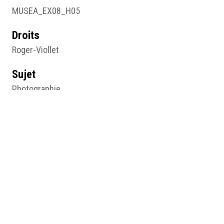
MUSEA_EX08_H05
Droits
Roger-Viollet
Sujet
Photographie
Type
Image
Format d'origine
Photographie noir et blanc
Résumé
Violette Morris, Vainqueur du bol d’or, anonyme, 1927,
photographie noir et blanc, © Roger-Viollet