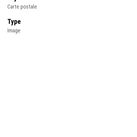
Carte postale
Type
Image
Format d'origine
Carte postale
Lieu
Collection F.F.F.
Résumé
A football Match! Oh ! What a game it is, Fred Spurgin,
années 1920, carte postale, collection F.F.F., © F.F.F..
Médias
http://humanum.msh-iea.univ-