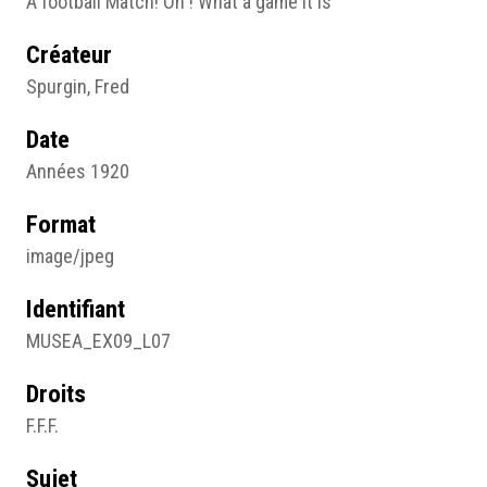
A football Match! Oh ! What a game it is
Créateur
Spurgin, Fred
Date
Années 1920
Format
image/jpeg
Identifiant
MUSEA_EX09_L07
Droits
F.F.F.
Sujet