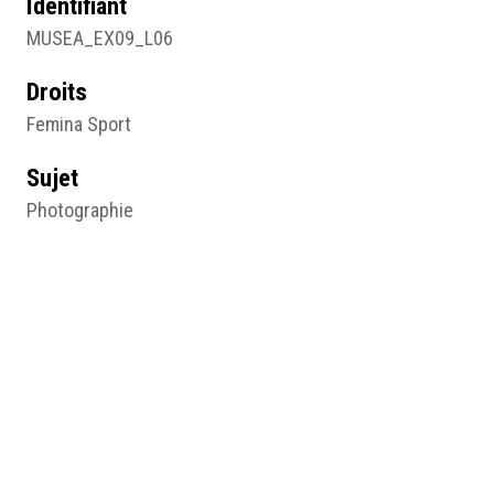
Identifiant
MUSEA_EX09_L06
Droits
Femina Sport
Sujet
Photographie
Type
Image
Format d'origine
Photographie noir et blanc
Lieu
Collection Femina Sport