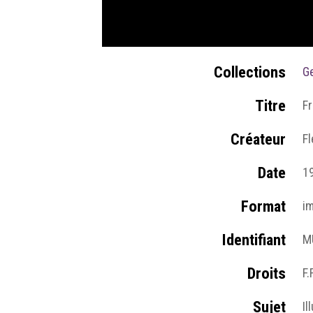
Collections
Ge
Titre
F
Créateur
F
Date
1
Format
i
Identifiant
M
Droits
F.F
Sujet
Il