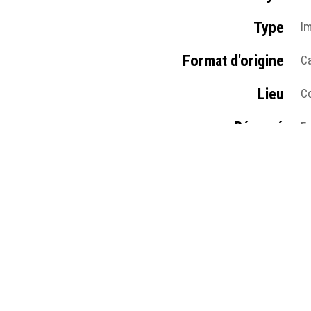
Type
I
Format d'origine
Ca
Lieu
Co
Résumé
Fr
Médias