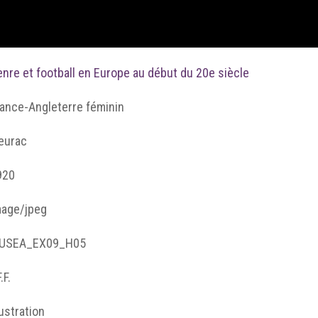
nre et football en Europe au début du 20e siècle
rance-Angleterre féminin
leurac
920
mage/jpeg
USEA_EX09_H05
.F.
lustration