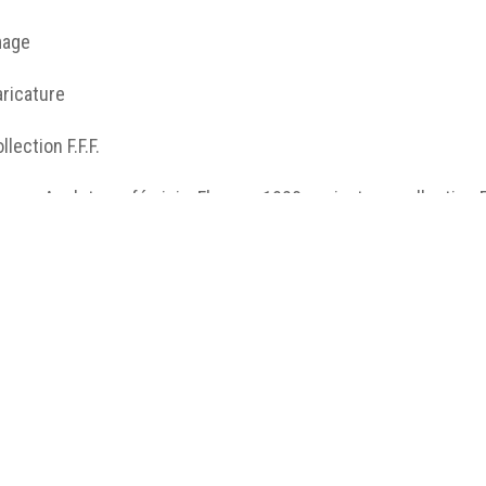
mage
ricature
llection F.F.F.
ance-Angleterre féminin, Fleurac, 1920, caricature, collection F.F.
http://humanum.msh-iea.univ-
nantes.prive/numerisation/MUSEA/9_Genre_Football/jp