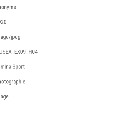
nonyme
920
mage/jpeg
USEA_EX09_H04
emina Sport
hotographie
mage
otographie noir et blanc
llection Femina Sport