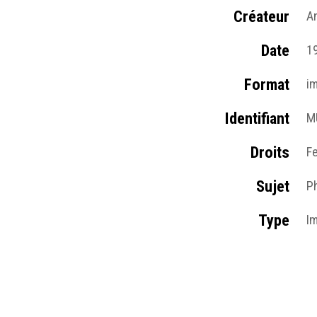
Créateur
A
Date
1
Format
i
Identifiant
M
Droits
F
Sujet
P
Type
I
Format d'origine
Ph
Lieu
Co