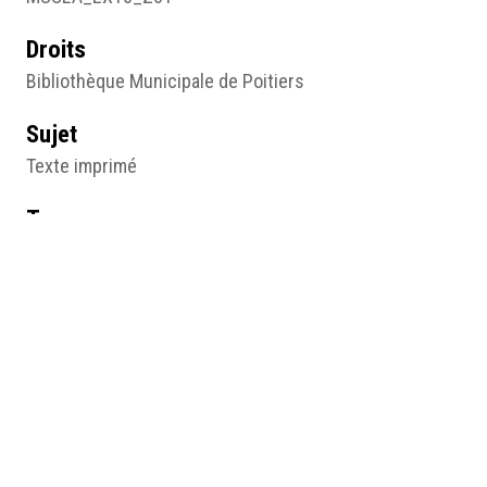
Droits
Bibliothèque Municipale de Poitiers
Sujet
Texte imprimé
Type
Texte
Lieu
Bibliothèque municipale, Poitiers
Résumé
Robert d’Arbrissel ou l’Institut de l’ordre de Font-Evraud
(page 121 et 122), François Chaudeau, 1779, Poitiers,
Bibliothèque Municipale.