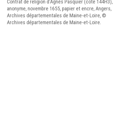
Contrat de religion d'Agnès Pasquier (cote 144H3),
anonyme, novembre 1655, papier et encre, Angers,
Archives départementales de Maine-et-Loire, ©
Archives départementales de Maine-et-Loire.
Table des matières
Texte manuscrit
Médias
http://humanum.msh-iea.univ-
nantes.prive/numerisation/MUSEA/10_Jeanne-
Baptiste/jpg/MUSEA_EX10_B01_001.jpg
http://humanum.msh-iea.univ-
nantes.prive/numerisation/MUSEA/10_Jeanne-
Baptiste/pdf/MUSEA_EX10_B01_001.pdf