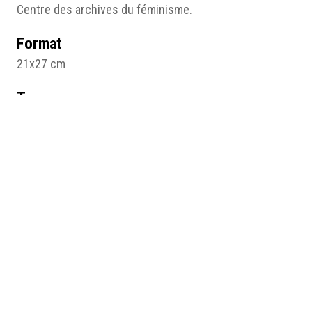
Centre des archives du féminisme.
Format
21x27 cm
Type
Image
Médias
Fig. 4 _L_avortement c_est l_affaire des
femmes_, tract du MLAC(72dpi).jpg