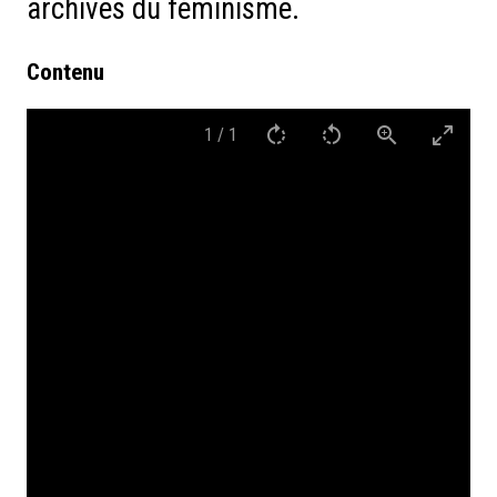
archives du féminisme.
Contenu
1
/
1