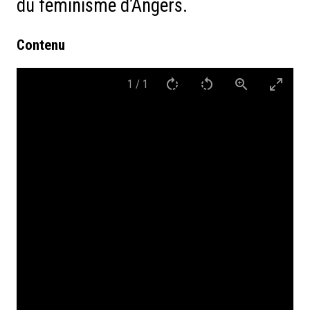
du féminisme d’Angers.
Contenu
1
/
1