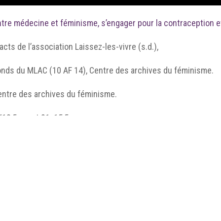
tre médecine et féminisme, s’engager pour la contraception e
acts de l’association Laissez-les-vivre (s.d.),
onds du MLAC (10 AF 14), Centre des archives du féminisme.
entre des archives du féminisme.
X10,5 cm et 21x15,5 cm,
mage
fig 6. tracts.png