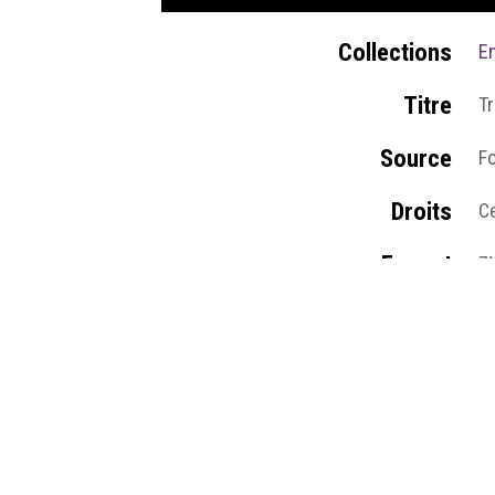
Collections
En
Titre
Tr
Source
F
Droits
C
Format
7
Type
I
Médias