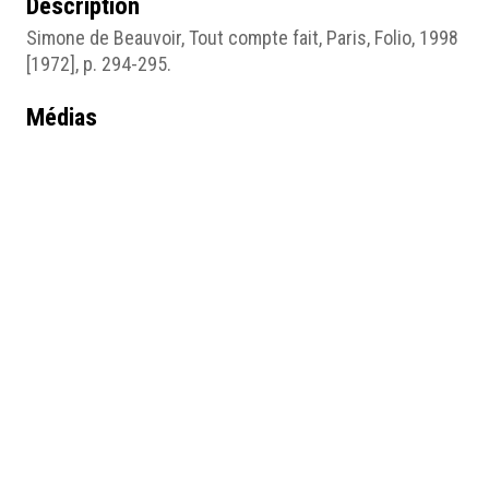
Description
Simone de Beauvoir, Tout compte fait, Paris, Folio, 1998
[1972], p. 294-295.
Médias
Citation 10.1.png
Position :
1113
(
394
vues)
Laboratoire TEMOS - Université d'Angers - Powered by
Omeka S