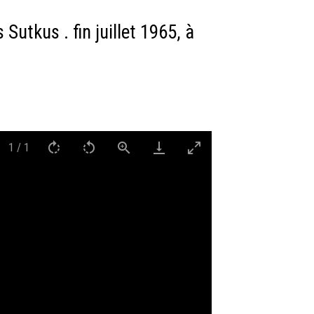
utkus . fin juillet 1965, à
1
/
1