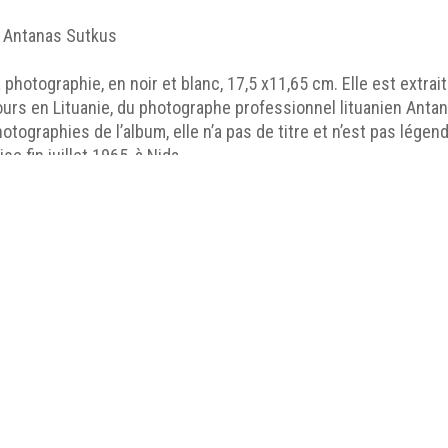
 Antanas Sutkus
 photographie, en noir et blanc, 17,5 x11,65 cm. Elle est extrai
ours en Lituanie, du photographe professionnel lituanien Ant
otographies de l’album, elle n’a pas de titre et n’est pas légen
ise fin juillet 1965, à Nida
photo 6.jpg