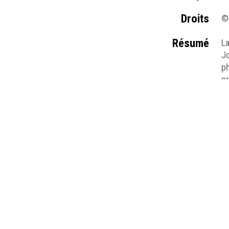
Droits
©
Résumé
La
J
ph
pr
Médias