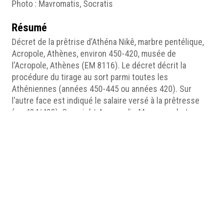
Photo : Mavromatis, Socratis
Résumé
Décret de la prêtrise d’Athéna Nikê, marbre pentélique,
Acropole, Athènes, environ 450-420, musée de
l’Acropole, Athènes (EM 8116). Le décret décrit la
procédure du tirage au sort parmi toutes les
Athéniennes (années 450-445 ou années 420). Sur
l’autre face est indiqué le salaire versé à la prêtresse
(en 424/423). Copyright Accropolis Museum, photo
Socratis Mavromatis.
Médias
Notice 2 Fig3. De-ª++cret_Pre-ª+®tresse.png
Notice 2 Fig3bis Mus+®e Ath+¿nes.jpg