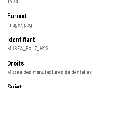
1918
Format
image/jpeg
Identifiant
MUSEA_EX17_H23
Droits
Musée des manufactures de dentelles
Sujet
Carte postale
Type
Image
Format d'origine