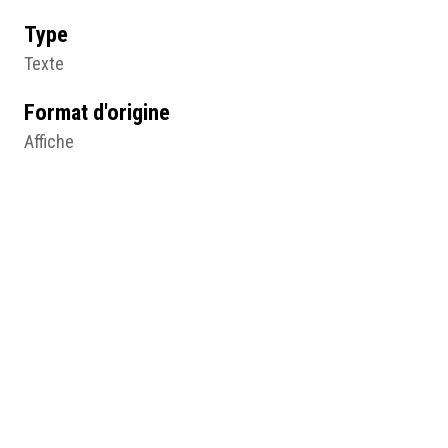
Type
Texte
Format d'origine
Affiche
Lieu
Action catholique des femmes, Paris
Résumé
Le droit maternel, anonyme, 1904, affiche, Paris,
Archives de l'Action catholique des femmes, © Action
catholique des femmes.
Médias
http://humanum.msh-iea.univ-
nantes.prive/numerisation/MUSEA/18_100_ans_