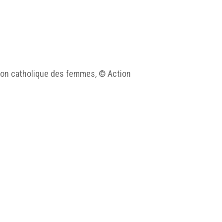
Action catholique des femmes, © Action
ment/jpg/MUSEA_EX18_H47_001.jpg