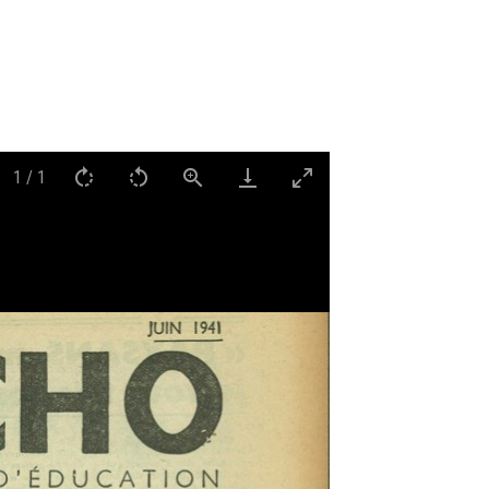
1
/
1