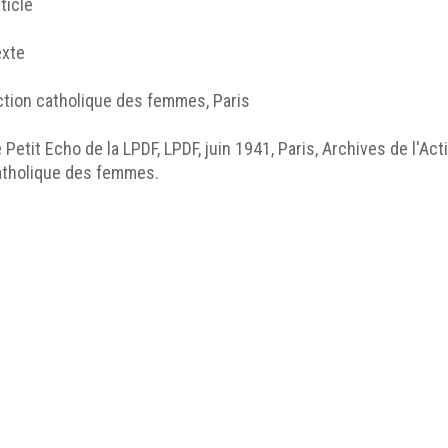
ticle
exte
ction catholique des femmes, Paris
 Petit Echo de la LPDF, LPDF, juin 1941, Paris, Archives de l'
atholique des femmes.
ticle
http://humanum.msh-iea.univ-
nantes.prive/numerisation/MUSEA/18_100_ans_engage