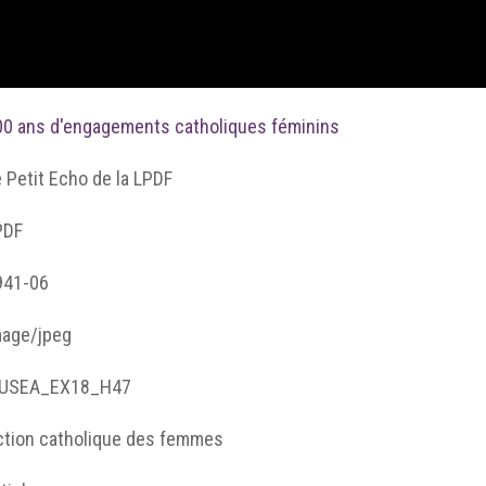
00 ans d'engagements catholiques féminins
 Petit Echo de la LPDF
PDF
941-06
mage/jpeg
USEA_EX18_H47
ction catholique des femmes