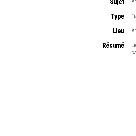
Sujet
Ar
Type
T
Lieu
A
Résumé
Le
c
Table des matières
Ar
Médias