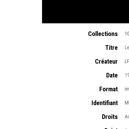
Collections
1
Titre
Le
Créateur
L
Date
1
Format
i
Identifiant
M
Droits
A