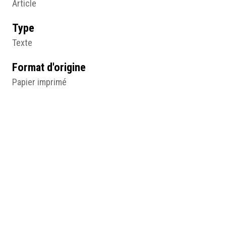
Article
Type
Texte
Format d'origine
Papier imprimé
Lieu
Archives de l'action catholique des Femmes, Paris
Résumé
le Petit écho - Ligueuse française, Ligue féminine
d'action catholique française, mai 1933, papier imprimé,
Paris, Archives de l'Action catholique des femmes, ©
Action catholique des femmes.
Table des matières