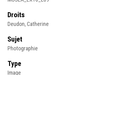
Droits
Deudon, Catherine
Sujet
Photographie
Type
Image
Format d'origine
Photographie noir et blanc
Lieu
Centre des Archives du Féminisme, Angers
Résumé