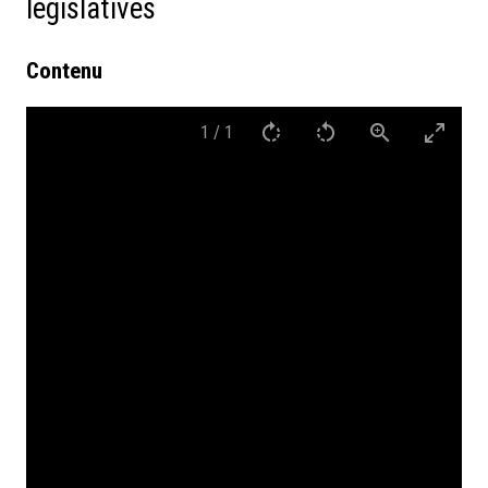
législatives
Contenu
1
/
1