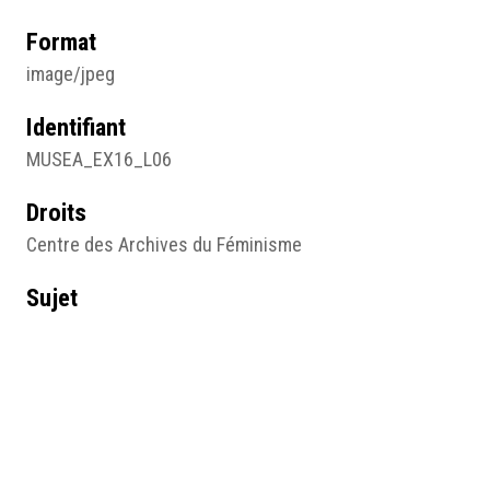
Format
image/jpeg
Identifiant
MUSEA_EX16_L06
Droits
Centre des Archives du Féminisme
Sujet
Affiche
Type
Image
Format d'origine