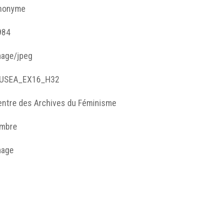
nonyme
984
mage/jpeg
USEA_EX16_H32
entre des Archives du Féminisme
imbre
mage
apier imprimé et encre
entre des Archives du Féminisme, Angers