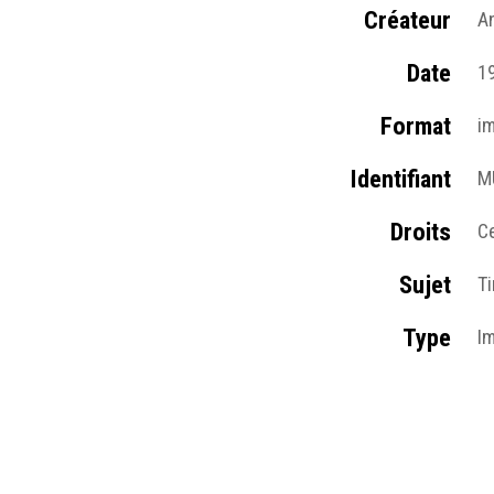
Créateur
A
Date
1
Format
i
Identifiant
M
Droits
C
Sujet
T
Type
I
Format d'origine
P
Lieu
C