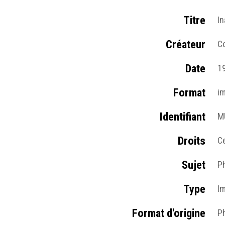
Titre
In
Créateur
Co
Date
1
Format
i
Identifiant
M
Droits
C
Sujet
P
Type
I
Format d'origine
Ph